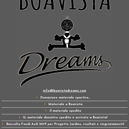
info@boavistadreams.com
Donazione materiale sportivo…
Materiale a Boavista
Il materiale spedito
IL materiale donativo spedito è arrivato a Boavista!
Raccolta Fondi Asili 2019 per Progetto Jardins, risultati e ringraziamenti!