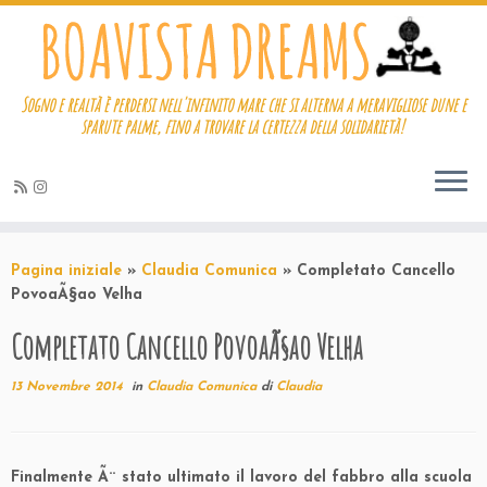
Sogno e realtà è perdersi nell'infinito mare che si alterna a meravigliose dune e
sparute palme, fino a trovare la certezza della solidarietà!
Passa
al
Pagina iniziale
»
Claudia Comunica
»
Completato Cancello
contenuto
PovoaÃ§ao Velha
Completato Cancello PovoaÃ§ao Velha
13 Novembre 2014
in
Claudia Comunica
di
Claudia
Finalmente Ã¨ stato ultimato il lavoro del fabbro alla scuola